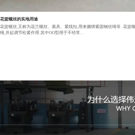
花篮螺丝的实地用途
花篮螺丝,又称为花兰螺丝、索具、紧线扣,用来捆绑紧固钢丝绳等. 花篮
绳,并起调节松紧作用.其中OO型用于不经常...