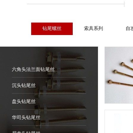
钻尾螺丝
索具系列
自
六角头法兰面钻尾丝
沉头钻尾丝
盘头钻尾丝
华司头钻尾丝