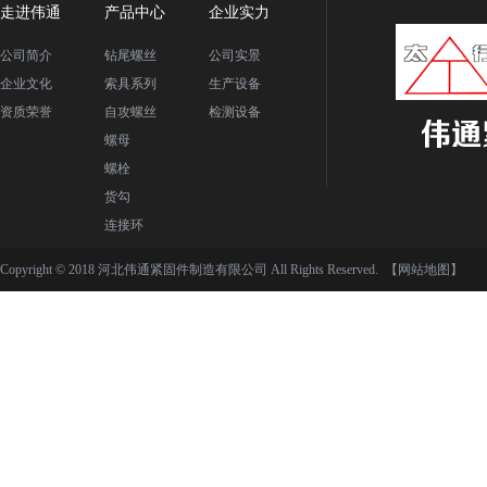
走进伟通
产品中心
企业实力
公司简介
钻尾螺丝
公司实景
企业文化
索具系列
生产设备
资质荣誉
自攻螺丝
检测设备
螺母
螺栓
货勾
连接环
Copyright © 2018 河北伟通紧固件制造有限公司 All Rights Reserved.
【网站地图】