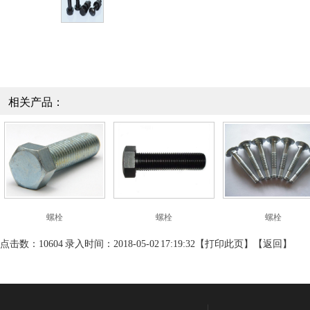
相关产品：
螺栓
螺栓
螺栓
点击数：10604 录入时间：2018-05-02 17:19:32【
打印此页
】【
返回
】