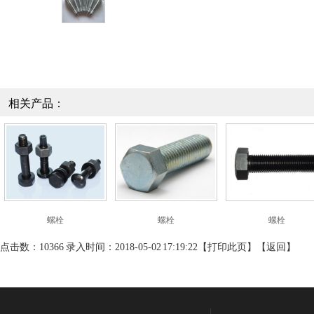
相关产品：
螺栓
螺栓
螺栓
点击数：10366 录入时间：2018-05-02 17:19:22【
打印此页
】【
返回
】