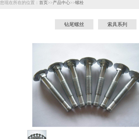
您现在所在的位置：
首页
>>
产品中心
>>
螺栓
钻尾螺丝
索具系列