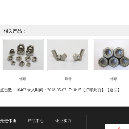
相关产品：
螺母
螺母
螺母
点击数：10462 录入时间：2018-05-02 17:18:15【
打印此页
】【
返回
】
走进伟通
产品中心
企业实力